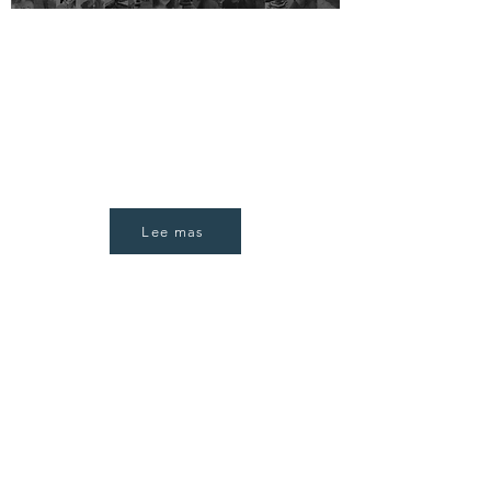
Comunidad de la Academia
de Acción Climática
"Somos cada vez más y queremos que
formes parte de este gran equipo de
profesores y creadores de cambios"
Lee mas
Comunidad de la Academia de
Acción Climática
"Somos cada vez más y queremos que formes parte
de este gran equipo de profesores y creadores de
cambios"