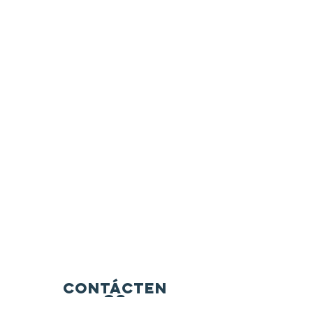
Contácten
os