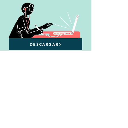
DESCARGAR
THE ACADEMY'S IMPACT IN
2021
2021 was the second year of the Climate
Action Academy. In 2021, our team
trained 346 teachers on skills for climate
action, with participants from Brazil,
Chile, Colombia, Portugal, the USA, and
beyond. In our evaluations, participating
teachers reported the following results: